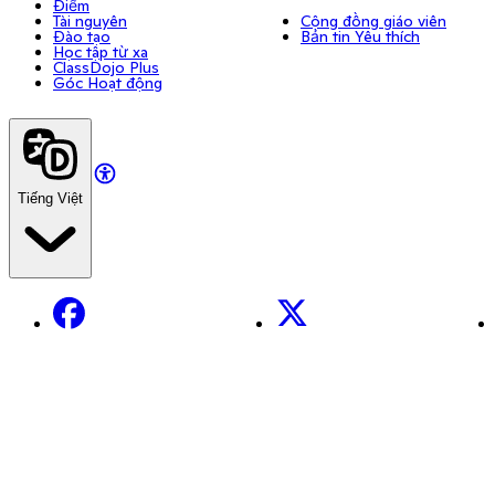
Điểm
Tài nguyên
Cộng đồng giáo viên
Đào tạo
Bản tin Yêu thích
Học tập từ xa
ClassDojo Plus
Góc Hoạt động
Tiếng Việt
Facebook
X