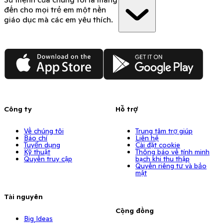
đến cho mọi trẻ em một nền
giáo dục mà các em yêu thích.
App Store
Google Play
Công ty
Hỗ trợ
Về chúng tôi
Trung tâm trợ giúp
Báo chí
Liên hệ
Tuyển dụng
Cài đặt cookie
Kỹ thuật
Thông báo về tính minh
Quyền truy cập
bạch khi thu thập
Quyền riêng tư và bảo
mật
Tài nguyên
Cộng đồng
Big Ideas