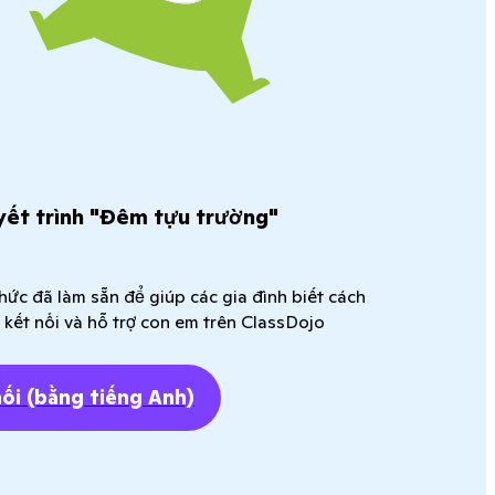
yết trình "Đêm tựu trường"
ức đã làm sẵn để giúp các gia đình biết cách
 kết nối và hỗ trợ con em trên ClassDojo
nối
(bằng tiếng Anh)