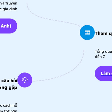
 và truyền
 gia đình
 Anh)
Tham qu
Tổng quát
đến Z
Làm
 câu hỏi
ờng gặp
ọc cách hỗ
em tốt hơn