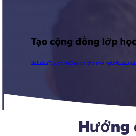
Tạo cộng đồng lớp họ
Bắt đầu
Các gói 
Tùy chỉnh
Chia sẻ cho mọi người
Hướng d