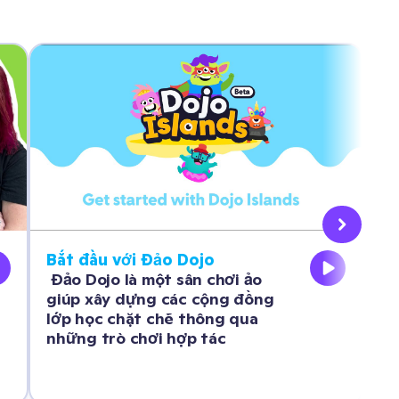
Bắt đầu với Đảo Dojo
Tù
 Đảo Dojo là một sân chơi ảo 
Cá
giúp xây dựng các cộng đồng 
bằ
lớp học chặt chẽ thông qua 
họ
những trò chơi hợp tác