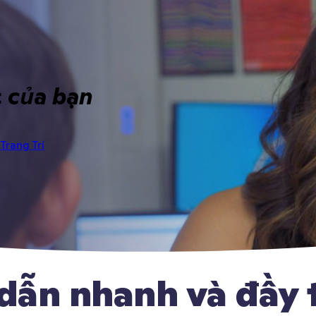
c
của bạn
Trang Trí
ẫn nhanh và đầy t