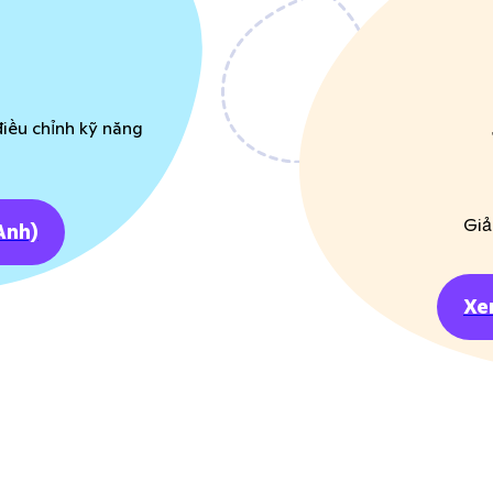
iều chỉnh kỹ năng
Giả
Anh)
Xe