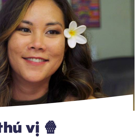
hú vị 🍿