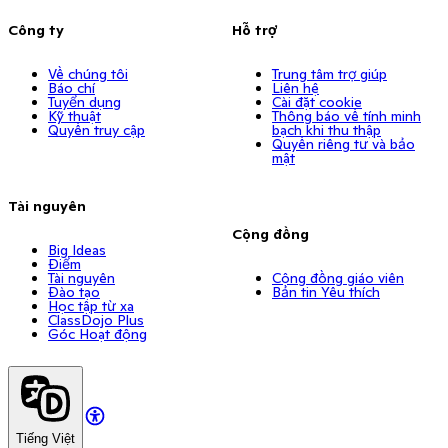
Công ty
Hỗ trợ
Về chúng tôi
Trung tâm trợ giúp
Báo chí
Liên hệ
Tuyển dụng
Cài đặt cookie
Kỹ thuật
Thông báo về tính minh
Quyền truy cập
bạch khi thu thập
Quyền riêng tư và bảo
mật
Tài nguyên
Cộng đồng
Big Ideas
Điểm
Tài nguyên
Cộng đồng giáo viên
Đào tạo
Bản tin Yêu thích
Học tập từ xa
ClassDojo Plus
Góc Hoạt động
Tiếng Việt