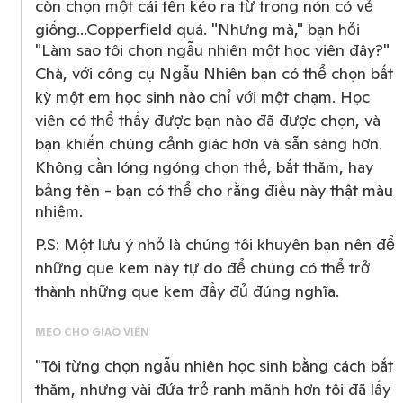
còn chọn một cái tên kéo ra từ trong nón có vẻ
giống...Copperfield quá. "Nhưng mà," bạn hỏi
"Làm sao tôi chọn ngẫu nhiên một học viên đây?"
Chà, với công cụ Ngẫu Nhiên bạn có thể chọn bất
kỳ một em học sinh nào chỉ với một chạm. Học
viên có thể thấy được bạn nào đã được chọn, và
bạn khiến chúng cảnh giác hơn và sẵn sàng hơn.
Không cần lóng ngóng chọn thẻ, bắt thăm, hay
bảng tên - bạn có thể cho rằng điều này thật màu
nhiệm.
P.S: Một lưu ý nhỏ là chúng tôi khuyên bạn nên để
những que kem này tự do để chúng có thể trở
thành những que kem đầy đủ đúng nghĩa.
MẸO CHO GIÁO VIÊN
"Tôi từng chọn ngẫu nhiên học sinh bằng cách bắt
thăm, nhưng vài đứa trẻ ranh mãnh hơn tôi đã lấy