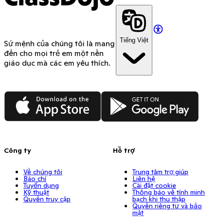
Tiếng Việt
Sứ mệnh của chúng tôi là mang
đến cho mọi trẻ em một nền
giáo dục mà các em yêu thích.
App Store
Google Play
Công ty
Hỗ trợ
Về chúng tôi
Trung tâm trợ giúp
Báo chí
Liên hệ
Tuyển dụng
Cài đặt cookie
Kỹ thuật
Thông báo về tính minh
Quyền truy cập
bạch khi thu thập
Quyền riêng tư và bảo
mật