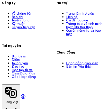
Công ty
Hỗ trợ
Về chúng tôi
Trung tâm trợ giúp
Báo chí
Liên hệ
Tuyển dụng
Cài đặt cookie
Kỹ thuật
Thông báo về tính minh
Quyền truy cập
bạch khi thu thập
Quyền riêng tư và bảo
mật
Tài nguyên
Cộng đồng
Big Ideas
Điểm
Tài nguyên
Cộng đồng giáo viên
Đào tạo
Bản tin Yêu thích
Học tập từ xa
ClassDojo Plus
Góc Hoạt động
Tiếng Việt