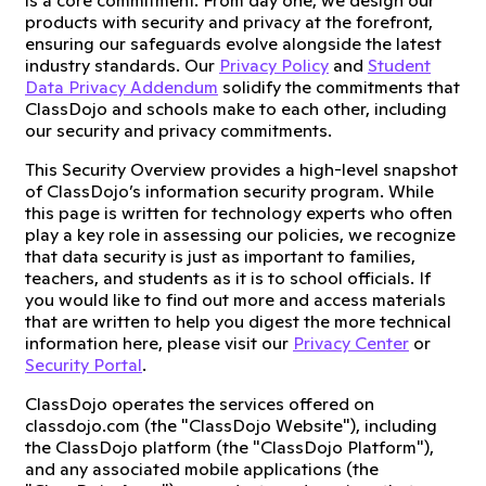
is a core commitment. From day one, we design our
products with security and privacy at the forefront,
ensuring our safeguards evolve alongside the latest
industry standards. Our
Privacy Policy
and
Student
Data Privacy Addendum
solidify the commitments that
ClassDojo and schools make to each other, including
our security and privacy commitments.
This Security Overview provides a high-level snapshot
of ClassDojo’s information security program. While
this page is written for technology experts who often
play a key role in assessing our policies, we recognize
that data security is just as important to families,
teachers, and students as it is to school officials. If
you would like to find out more and access materials
that are written to help you digest the more technical
information here, please visit our
Privacy Center
or
Security Portal
.
ClassDojo operates the services offered on
classdojo.com (the "ClassDojo Website"), including
the ClassDojo platform (the "ClassDojo Platform"),
and any associated mobile applications (the