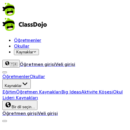
Öğretmenler
Okullar
Kaynaklar
Öğretmen girişi
Veli girişi
🇹🇷
Öğretmenler
Okullar
Kaynaklar
Eğitim
Öğretmen Kaynakları
Big Ideas
Aktivite Köşesi
Okul
Lideri Kaynakları
Bir dil seçin…
Öğretmen girişi
Veli girişi