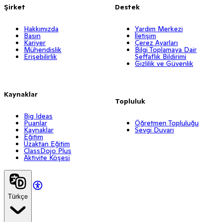
Şirket
Destek
Hakkımızda
Yardım Merkezi
Basın
İletişim
Kariyer
Çerez Ayarları
Mühendislik
Bilgi Toplamaya Dair
Erişebilirlik
Şeffaflık Bildirimi
Gizlilik ve Güvenlik
Kaynaklar
Topluluk
Big Ideas
Puanlar
Öğretmen Topluluğu
Kaynaklar
Sevgi Duvarı
Eğitim
Uzaktan Eğitim
ClassDojo Plus
Aktivite Köşesi
Türkçe