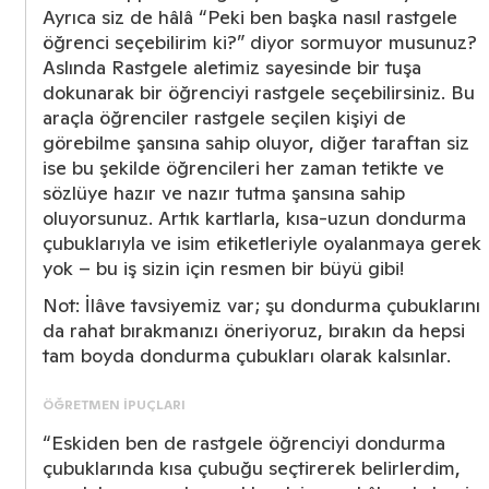
Ayrıca siz de hâlâ “Peki ben başka nasıl rastgele
öğrenci seçebilirim ki?” diyor sormuyor musunuz?
Aslında Rastgele aletimiz sayesinde bir tuşa
dokunarak bir öğrenciyi rastgele seçebilirsiniz. Bu
araçla öğrenciler rastgele seçilen kişiyi de
görebilme şansına sahip oluyor, diğer taraftan siz
ise bu şekilde öğrencileri her zaman tetikte ve
sözlüye hazır ve nazır tutma şansına sahip
oluyorsunuz. Artık kartlarla, kısa-uzun dondurma
çubuklarıyla ve isim etiketleriyle oyalanmaya gerek
yok – bu iş sizin için resmen bir büyü gibi!
Not: İlâve tavsiyemiz var; şu dondurma çubuklarını
da rahat bırakmanızı öneriyoruz, bırakın da hepsi
tam boyda dondurma çubukları olarak kalsınlar.
ÖĞRETMEN İPUÇLARI
“Eskiden ben de rastgele öğrenciyi dondurma
çubuklarında kısa çubuğu seçtirerek belirlerdim,