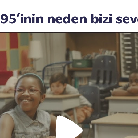
95’inin neden bizi sev