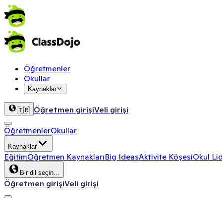
Öğretmenler
Okullar
Kaynaklar
Öğretmen girişi
Veli girişi
🇹🇷
Öğretmenler
Okullar
Kaynaklar
Eğitim
Öğretmen Kaynakları
Big Ideas
Aktivite Köşesi
Okul Lid
Bir dil seçin…
Öğretmen girişi
Veli girişi