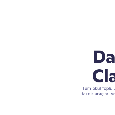
Da
Cl
Tüm okul toplul
takdir araçları 