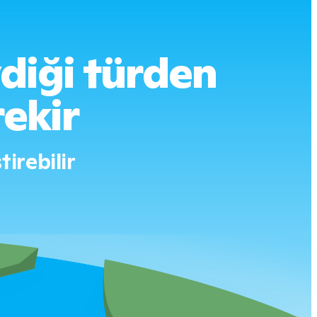
diği türden
rekir
irebilir