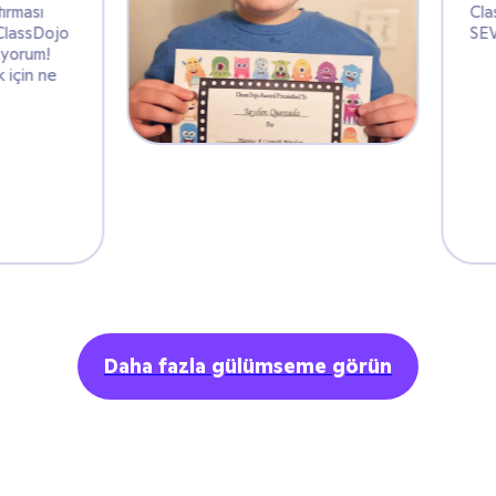
Farkındalık alıştırması
yapmak için @ClassDojo
kullanmayı seviyorum!
Güne başlamak için ne
güzel bir yol
Daha fazla gülümseme görün