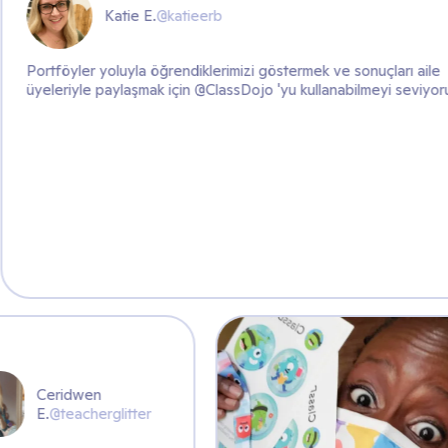
tieerb
diklerimizi göstermek ve sonuçları aile
in @ClassDojo 'yu kullanabilmeyi seviyoruz!
Ceridwen
E.
@teacherglitter