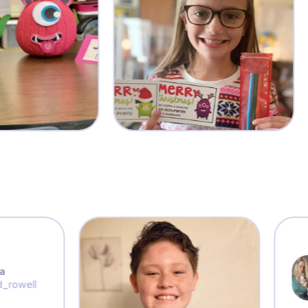
Katie E.
@ka
Portföyler yoluyla öğren
üyeleriyle paylaşmak iç
Julissa
R.
@jd_rowell