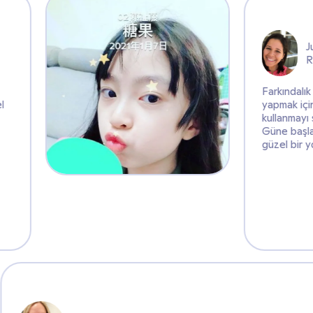
n @ClassDojo
mak için ne güzel