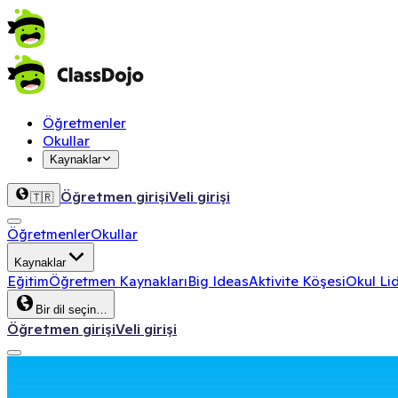
Öğretmenler
Okullar
Kaynaklar
Öğretmen girişi
Veli girişi
🇹🇷
Öğretmenler
Okullar
Kaynaklar
Eğitim
Öğretmen Kaynakları
Big Ideas
Aktivite Köşesi
Okul Lid
Bir dil seçin…
Öğretmen girişi
Veli girişi