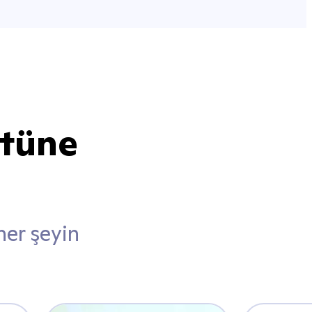
stüne
her şeyin