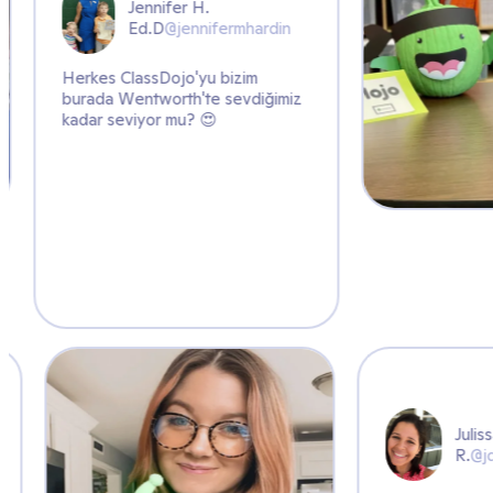
.
nifermhardin
yu bizim
te sevdiğimiz
😍