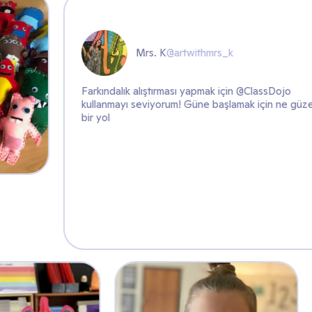
Mrs. K
@artwithmrs_k
Farkındalık alıştırması yapmak içi
kullanmayı seviyorum! Güne başla
bir yol