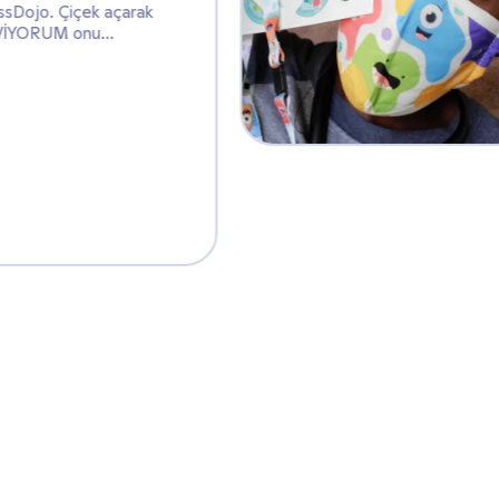
ClassDojo. Çiçek açarak
SEVİYORUM onu...