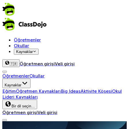
Öğretmenler
Okullar
Kaynaklar
Öğretmen girişi
Veli girişi
🇹🇷
Öğretmenler
Okullar
Kaynaklar
Eğitim
Öğretmen Kaynakları
Big Ideas
Aktivite Köşesi
Okul
Lideri Kaynakları
Bir dil seçin…
Öğretmen girişi
Veli girişi