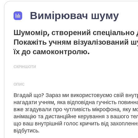
Вимірювач шуму
Шумомір, створений спеціально 
Покажіть учням візуалізований шу
їх до самоконтролю.
СКРІНШОТИ
ОПИС
Вгадай що? Зараз ми використовуємо свій внут
нагадати учням, яка відповідна гучність повинна
вже згадували про чутливість мікрофона, яку 
анімацію та дистанційне керування з вашого т
що ваш внутрішній голос кричить від захоплен
відбутись.