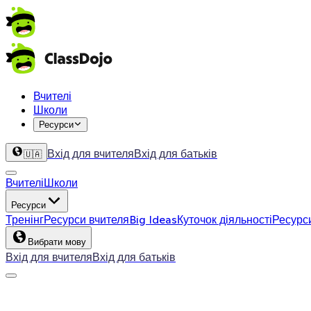
Вчителі
Школи
Ресурси
Вхід для вчителя
Вхід для батьків
🇺🇦
Вчителі
Школи
Ресурси
Тренінг
Ресурси вчителя
Big Ideas
Куточок діяльності
Ресурс
Вибрати мову
Вхід для вчителя
Вхід для батьків