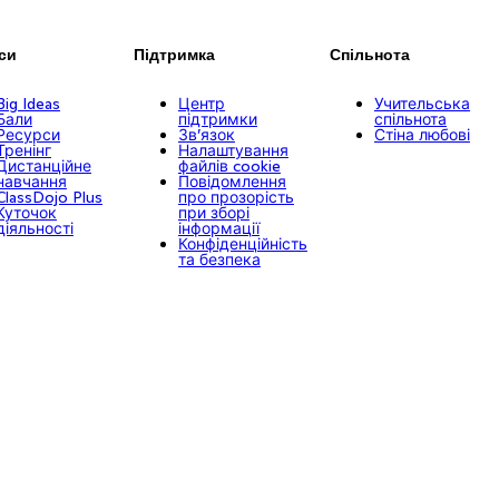
си
Підтримка
Спільнота
Big Ideas
Центр
Учительська
Бали
підтримки
спільнота
Ресурси
Зв’язок
Стіна любові
Тренінг
Налаштування
Дистанційне
файлів cookie
навчання
Повідомлення
ClassDojo Plus
про прозорість
Куточок
при зборі
діяльності
інформації
Конфіденційність
та безпека