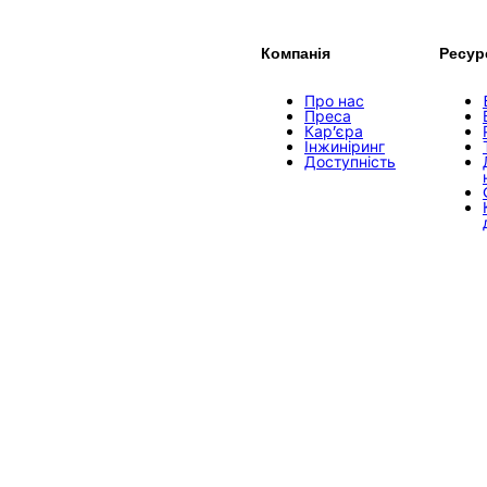
Компанія
Ресур
Про нас
Преса
Кар’єра
Інжиніринг
Доступність