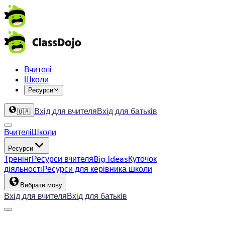
Вчителі
Школи
Ресурси
Вхід для вчителя
Вхід для батьків
🇺🇦
Вчителі
Школи
Ресурси
Тренінг
Ресурси вчителя
Big Ideas
Куточок
діяльності
Ресурси для керівника школи
Вибрати мову
Вхід для вчителя
Вхід для батьків