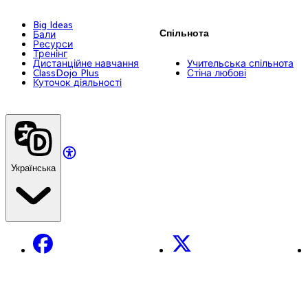
Big Ideas
Спільнота
Бали
Ресурси
Тренінг
Дистанційне навчання
Учительська спільнота
ClassDojo Plus
Стіна любові
Куточок діяльності
Українська
Facebook
X