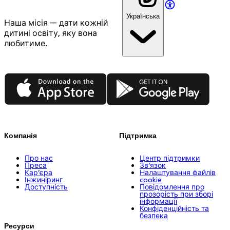
Українська
Наша місія — дати кожній
дитині освіту, яку вона
любитиме.
App Store
Google Play
Компанія
Підтримка
Про нас
Центр підтримки
Преса
Зв’язок
Кар’єра
Налаштування файлів
Інжиніринг
cookie
Доступність
Повідомлення про
прозорість при зборі
інформації
Конфіденційність та
безпека
Ресурси