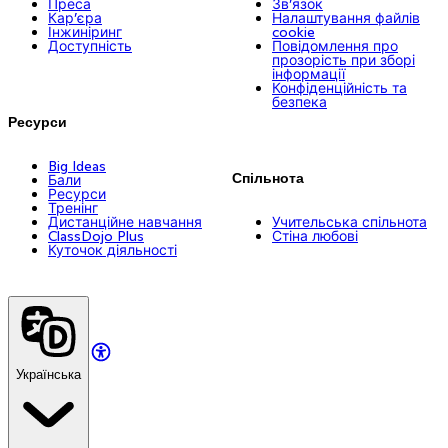
Преса
Зв’язок
Кар’єра
Налаштування файлів
Інжиніринг
cookie
Доступність
Повідомлення про
прозорість при зборі
інформації
Конфіденційність та
безпека
Ресурси
Big Ideas
Спільнота
Бали
Ресурси
Тренінг
Дистанційне навчання
Учительська спільнота
ClassDojo Plus
Стіна любові
Куточок діяльності
Українська