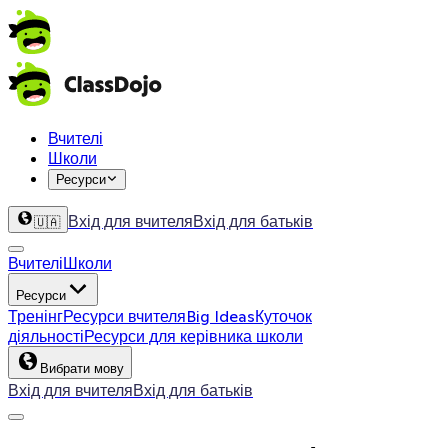
Вчителі
Школи
Ресурси
Вхід для вчителя
Вхід для батьків
🇺🇦
Вчителі
Школи
Ресурси
Тренінг
Ресурси вчителя
Big Ideas
Куточок
діяльності
Ресурси для керівника школи
Вибрати мову
Вхід для вчителя
Вхід для батьків