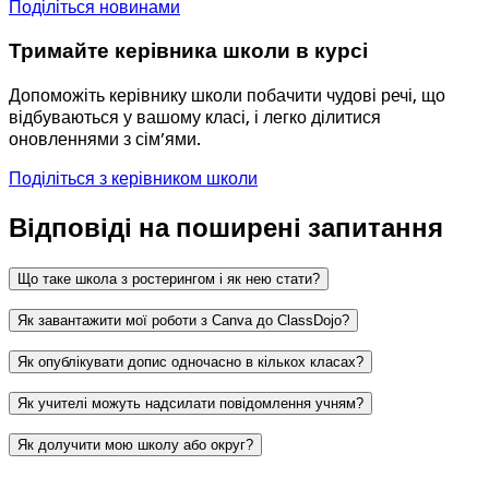
Поділіться новинами
Тримайте керівника школи в курсі
Допоможіть керівнику школи побачити чудові речі, що
відбуваються у вашому класі, і легко ділитися
оновленнями з сім’ями.
Поділіться з керівником школи
Відповіді на поширені запитання
Що таке школа з ростерингом і як нею стати?
Як завантажити мої роботи з Canva до ClassDojo?
Як опублікувати допис одночасно в кількох класах?
Як учителі можуть надсилати повідомлення учням?
Натисніть значок Canva в редакторі допису.
Установіть прапорець, щоб увімкнути інтеграцію з
Як долучити мою школу або округ?
Canva. Відкриється нове вікно — увійдіть у Canva
Увійдіть у
teach.classdojo.com
(використовуйте шкільні облікові дані, якщо ваш округ