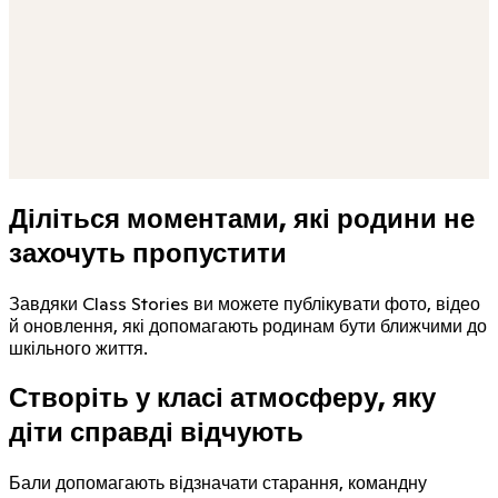
Перекладено. Переглянути оригінал.
C
Cass
Ми в захваті, тренере!
L
Levi
Обожнюю цю команду!
M
Mattias
Вперед, Вайлдкетс!
K
Kelsey
Це буде наш найкращий рік за весь час!
Діліться моментами, які родини не
захочуть пропустити
Завдяки Class Stories ви можете публікувати фото, відео
й оновлення, які допомагають родинам бути ближчими до
шкільного життя.
Створіть у класі атмосферу, яку
діти справді відчують
Бали допомагають відзначати старання, командну