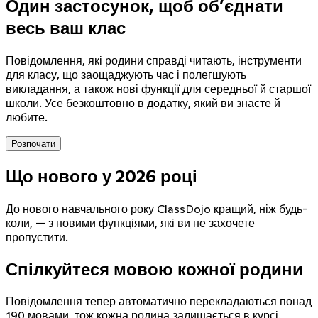
Один застосунок, щоб об’єднати
весь ваш клас
Повідомлення, які родини справді читають, інструменти
для класу, що заощаджують час і полегшують
викладання, а також нові функції для середньої й старшої
школи. Усе безкоштовно в додатку, який ви знаєте й
любите.
Розпочати
Що нового у 2026 році
Sound on
До нового навчального року ClassDojo кращий, ніж будь-
коли, — з новими функціями, які ви не захочете
пропустити.
Спілкуйтеся мовою кожної родини
Повідомлення тепер автоматично перекладаються понад
190 мовами, тож кожна родина залишається в курсі.