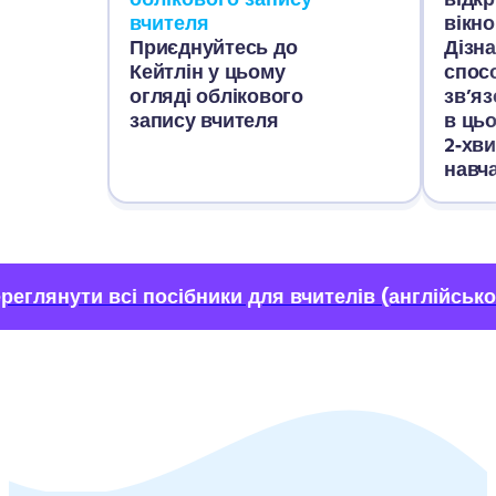
вчителя
вікно
Приєднуйтесь до 
Дізна
Кейтлін у цьому 
спосо
огляді облікового 
зв’яз
запису вчителя
в цьо
2‑хв
навч
реглянути всі посібники для вчителів
(англійськ