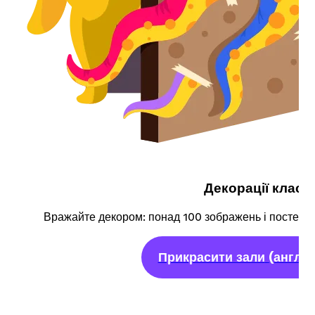
Декорації класу
Вражайте декором: понад 100 зображень і постерів
Прикрасити зали
(англі