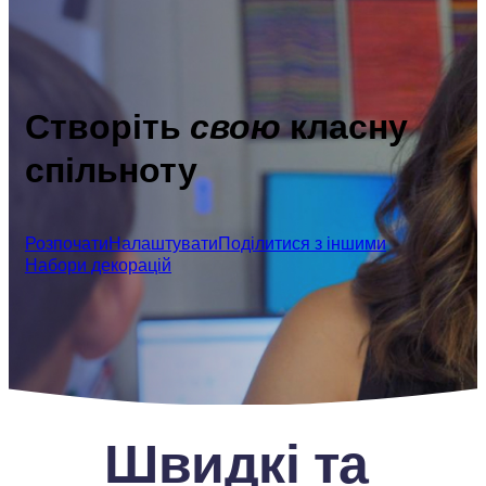
Створіть
свою
класну
спільноту
Розпочати
Налаштувати
Поділитися з іншими
Набори декорацій
Швидкі та 