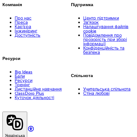
Компанія
Підтримка
Про нас
Центр підтримки
Преса
Зв’язок
Кар’єра
Налаштування файлів
Інжиніринг
cookie
Доступність
Повідомлення про
прозорість при зборі
інформації
Конфіденційність та
безпека
Ресурси
Big Ideas
Спільнота
Бали
Ресурси
Тренінг
Дистанційне навчання
Учительська спільнота
ClassDojo Plus
Стіна любові
Куточок діяльності
Українська