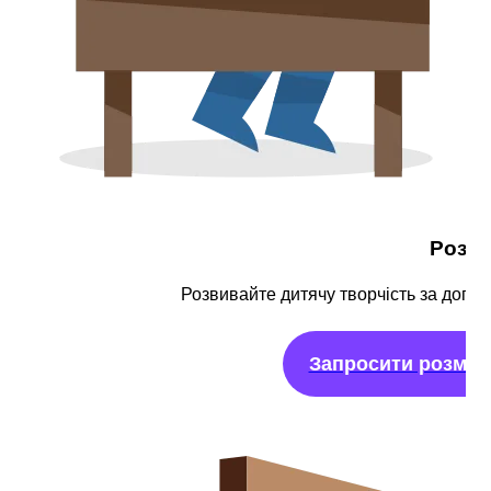
Розм
Розвивайте дитячу творчість за допо
Запросити розмал