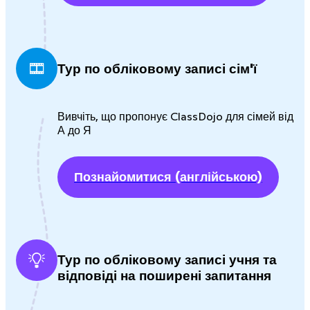
Тур по обліковому записі сім'ї
Вивчіть, що пропонує ClassDojo для сімей від
А до Я
Познайомитися
(англійською)
Тур по обліковому записі учня та
відповіді на поширені запитання