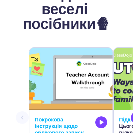
веселі 
посібники🍿
Покрокова 
Підк
інструкція щодо 
Цього
облікового запису 
відкр