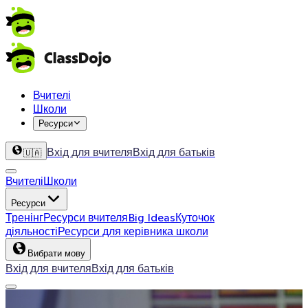
Вчителі
Школи
Ресурси
Вхід для вчителя
Вхід для батьків
🇺🇦
Вчителі
Школи
Ресурси
Тренінг
Ресурси вчителя
Big Ideas
Куточок
діяльності
Ресурси для керівника школи
Вибрати мову
Вхід для вчителя
Вхід для батьків