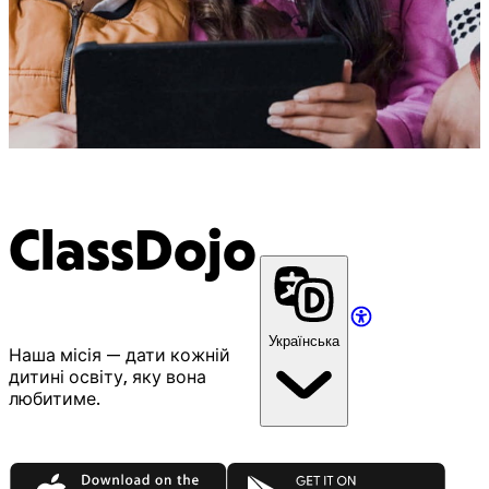
ClassDojo
Українська
Наша місія — дати кожній
дитині освіту, яку вона
любитиме.
App Store
Google Play