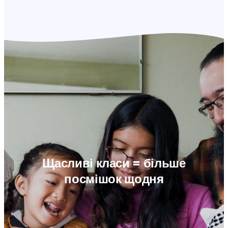
Щасливі класи = більше
посмішок щодня