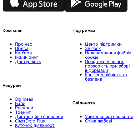
Компанія
Підтримка
Про нас
Центр підтримки
Преса
Зв’язок
Кар’єра
Налаштування файлів
Інжиніринг
cookie
Доступність
Повідомлення про
прозорість при зборі
інформації
Конфіденційність та
безпека
Ресурси
Big Ideas
Спільнота
Бали
Ресурси
Тренінг
Дистанційне навчання
Учительська спільнота
ClassDojo Plus
Стіна любові
Куточок діяльності