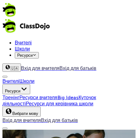
Вчителі
Школи
Ресурси
Вхід для вчителя
Вхід для батьків
🇺🇦
Вчителі
Школи
Ресурси
Тренінг
Ресурси вчителя
Big Ideas
Куточок
діяльності
Ресурси для керівника школи
Вибрати мову
Вхід для вчителя
Вхід для батьків