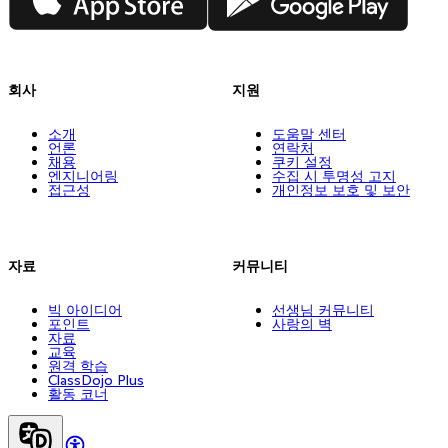
회사
지원
소개
도움말 센터
언론
연락처
채용
쿠키 설정
엔지니어링
수집 시 투명성 고지
접근성
개인정보 보호 및 보안
자료
커뮤니티
빅 아이디어
선생님 커뮤니티
포인트
사랑의 벽
자료
교육
원격 학습
ClassDojo Plus
활동 코너