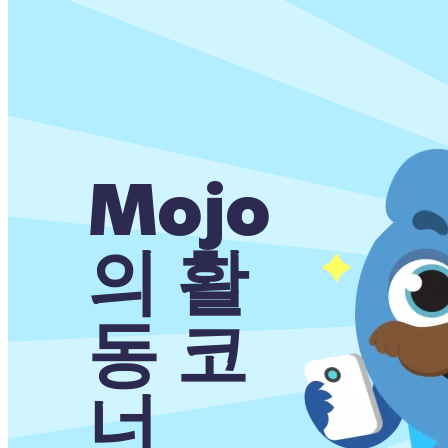
Mojo
의 활
동 코
너