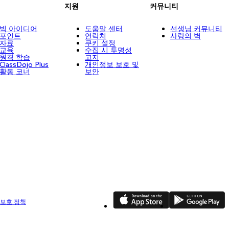
지원
커뮤니티
빅 아이디어
도움말 센터
선생님 커뮤니티
포인트
연락처
사랑의 벽
자료
쿠키 설정
교육
수집 시 투명성
원격 학습
고지
ClassDojo Plus
개인정보 보호 및
활동 코너
보안
App Store
Google Play
 보호 정책