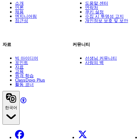
소개
도움말 센터
언론
연락처
채용
쿠키 설정
엔지니어링
수집 시 투명성 고지
접근성
개인정보 보호 및 보안
자료
커뮤니티
빅 아이디어
선생님 커뮤니티
포인트
사랑의 벽
자료
교육
원격 학습
ClassDojo Plus
활동 코너
한국어
Facebook
X