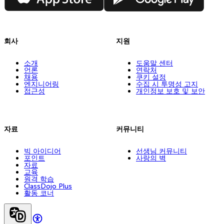
회사
지원
소개
도움말 센터
언론
연락처
채용
쿠키 설정
엔지니어링
수집 시 투명성 고지
접근성
개인정보 보호 및 보안
자료
커뮤니티
빅 아이디어
선생님 커뮤니티
포인트
사랑의 벽
자료
교육
원격 학습
ClassDojo Plus
활동 코너