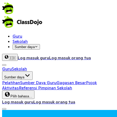
Guru
Sekolah
Sumber daya
Log masuk guru
Log masuk orang tua
🇮🇩
Guru
Sekolah
Sumber daya
Pelatihan
Sumber Daya Guru
Gagasan Besar
Pojok
Aktivitas
Referensi Pimpinan Sekolah
Pilih bahasa…
Log masuk guru
Log masuk orang tua