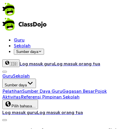
Guru
Sekolah
Sumber daya
Log masuk guru
Log masuk orang tua
🇮🇩
Guru
Sekolah
Sumber daya
Pelatihan
Sumber Daya Guru
Gagasan Besar
Pojok
Aktivitas
Referensi Pimpinan Sekolah
Pilih bahasa…
Log masuk guru
Log masuk orang tua