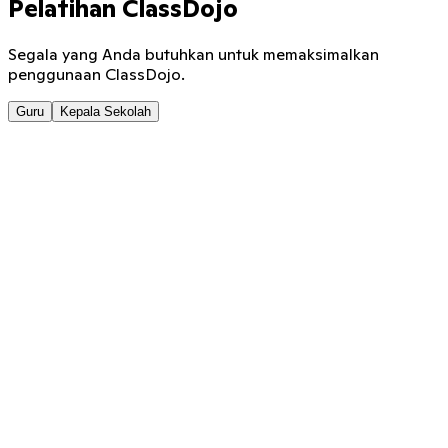
Pelatihan ClassDojo
Segala yang Anda butuhkan untuk memaksimalkan
penggunaan ClassDojo.
Guru
Kepala Sekolah
Guru
Webinar
Ikuti sesi langsung bersama tim kami dan siapkan
pertanyaan Anda.