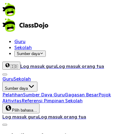
Guru
Sekolah
Sumber daya
Log masuk guru
Log masuk orang tua
🇮🇩
Guru
Sekolah
Sumber daya
Pelatihan
Sumber Daya Guru
Gagasan Besar
Pojok
Aktivitas
Referensi Pimpinan Sekolah
Pilih bahasa…
Log masuk guru
Log masuk orang tua