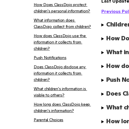
Last Update
How Does ClassDojo protect 
children's personal information?
Previous Pol
What information does 
Childre
ClassDojo collect from children?
How does ClassDojo use the 
How Doe
information it collects from 
children?
What in
Push Notifications
How doe
Does ClassDojo disclose any 
information it collects from 
Push No
children?
What children's information is 
Does Cl
visible to others?
How long does ClassDojo keep 
What ch
children's information?
Parental Choices
How lon