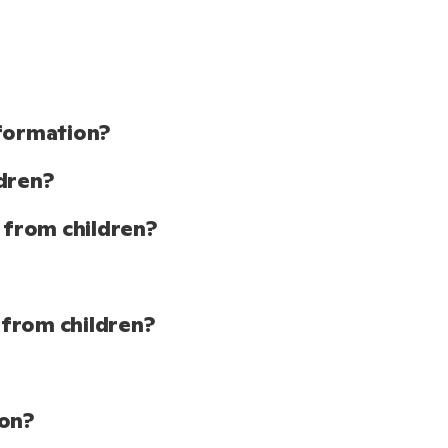
nformation?
dren?
 from children?
 from children?
ion?