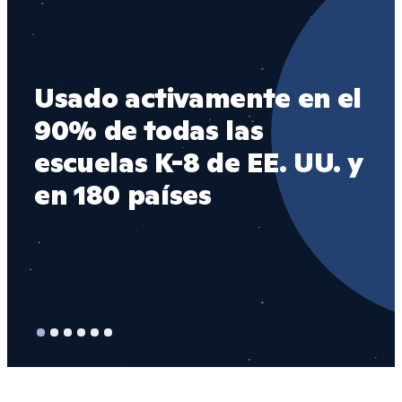
Usado activamente en el 
1 
90% de todas las 
EE
escuelas K-8 de EE. UU. y 
me
en 180 países
Cl