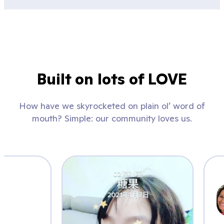
Built on lots of LOVE
How have we skyrocketed on plain ol’ word of
mouth? Simple: our community loves us.
s_k