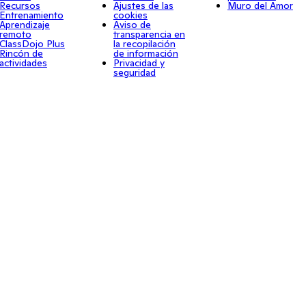
Recursos
Ajustes de las
Muro del Amor
Entrenamiento
cookies
Aprendizaje
Aviso de
remoto
transparencia en
ClassDojo Plus
la recopilación
Rincón de
de información
actividades
Privacidad y
seguridad