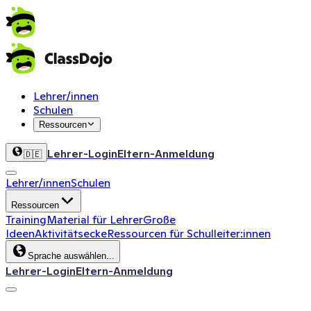
Lehrer/innen
Schulen
Ressourcen
Lehrer-Login
Eltern-Anmeldung
🇩🇪
Lehrer/innen
Schulen
Ressourcen
Training
Material für Lehrer
Große
Ideen
Aktivitätsecke
Ressourcen für Schulleiter:innen
Sprache auswählen...
Lehrer-Login
Eltern-Anmeldung