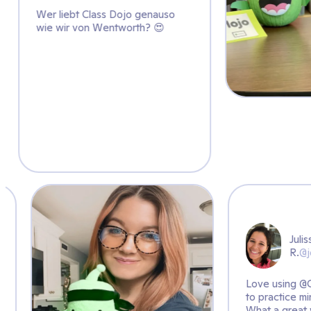
jo genauso
rth? 😍