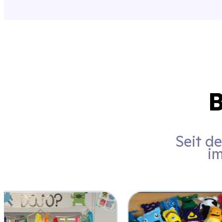
B
Seit d
im