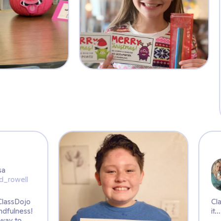
We love being able to 
learning and share the r
portfolio!
Julissa
R.
@jd_rowell
Love using @ClassDojo
to practice mindfulness!
What a great way to