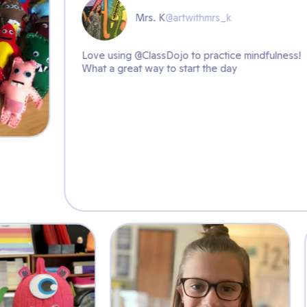
Mrs. K
@artwithmrs_k
Love using @ClassDojo to practi
What a great way to start the d
Katie E.
@kat