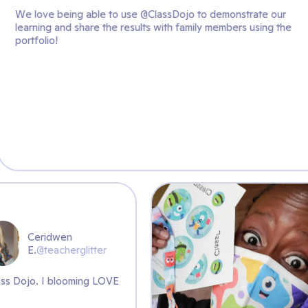
use @ClassDojo to demonstrate our
esults with family members using the
Ceridwen
E.
@teacherglitter
Class Dojo. I blooming LOVE
it...