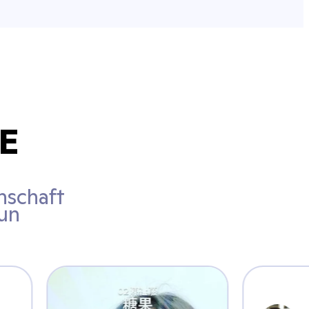
VE
nschaft
tun