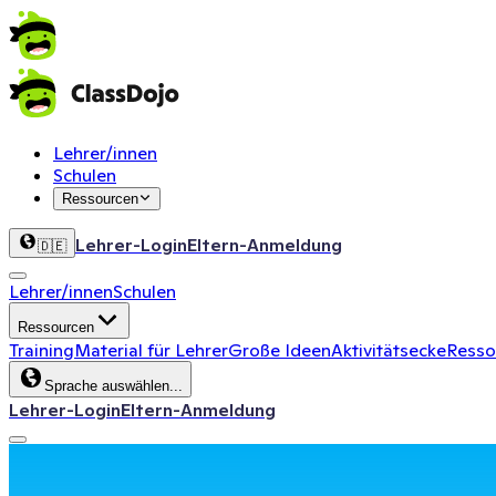
Lehrer/innen
Schulen
Ressourcen
Lehrer-Login
Eltern-Anmeldung
🇩🇪
Lehrer/innen
Schulen
Ressourcen
Training
Material für Lehrer
Große Ideen
Aktivitätsecke
Ressou
Sprache auswählen...
Lehrer-Login
Eltern-Anmeldung