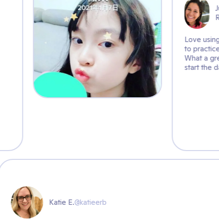
ce mindfulness!
ay
ieerb