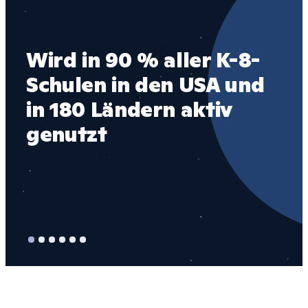
Wird in 90 % aller K-8-
1 
Schulen in den USA und 
ei
in 180 Ländern aktiv 
nu
genutzt
Ta