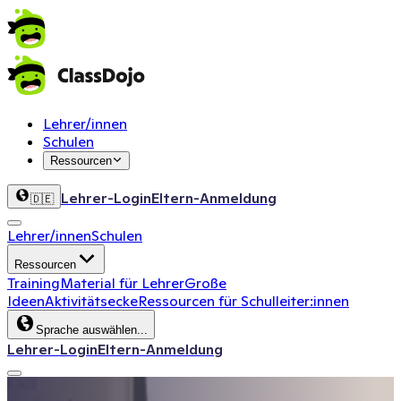
Lehrer/innen
Schulen
Ressourcen
Lehrer-Login
Eltern-Anmeldung
🇩🇪
Lehrer/innen
Schulen
Ressourcen
Training
Material für Lehrer
Große
Ideen
Aktivitätsecke
Ressourcen für Schulleiter:innen
Sprache auswählen...
Lehrer-Login
Eltern-Anmeldung