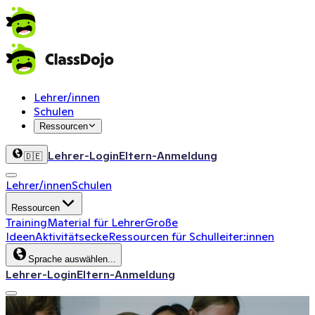
Lehrer/innen
Schulen
Ressourcen
Lehrer-Login
Eltern-Anmeldung
🇩🇪
Lehrer/innen
Schulen
Ressourcen
Training
Material für Lehrer
Große
Ideen
Aktivitätsecke
Ressourcen für Schulleiter:innen
Sprache auswählen...
Lehrer-Login
Eltern-Anmeldung