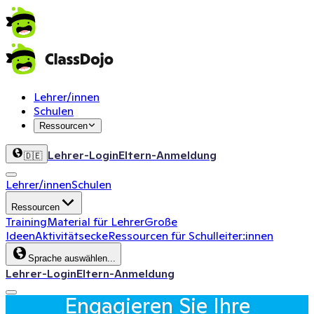
Lehrer/innen
Schulen
Ressourcen
Lehrer-Login
Eltern-Anmeldung
🇩🇪
Lehrer/innen
Schulen
Ressourcen
Training
Material für Lehrer
Große
Ideen
Aktivitätsecke
Ressourcen für Schulleiter:innen
Sprache auswählen...
Lehrer-Login
Eltern-Anmeldung
Engagieren Sie Ihre