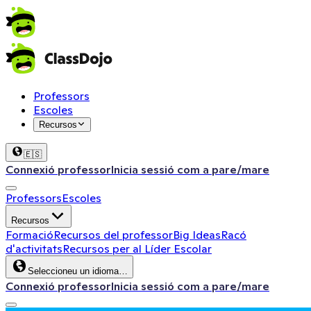
Professors
Escoles
Recursos
🇪🇸
Connexió professor
Inicia sessió com a pare/mare
Professors
Escoles
Recursos
Formació
Recursos del professor
Big Ideas
Racó
d'activitats
Recursos per al Líder Escolar
Seleccioneu un idioma…
Connexió professor
Inicia sessió com a pare/mare