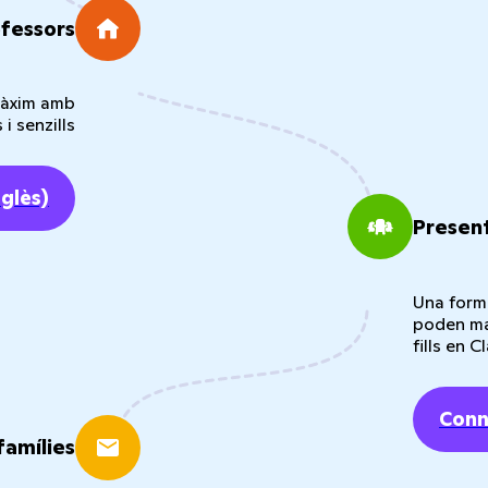
ofessors
màxim amb
 i senzills
nglès)
Present
Una forma
poden man
fills en 
Conn
famílies