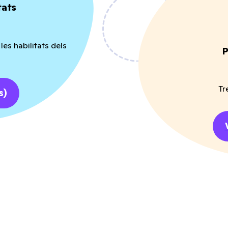
tats
es habilitats dels
P
Tr
s)