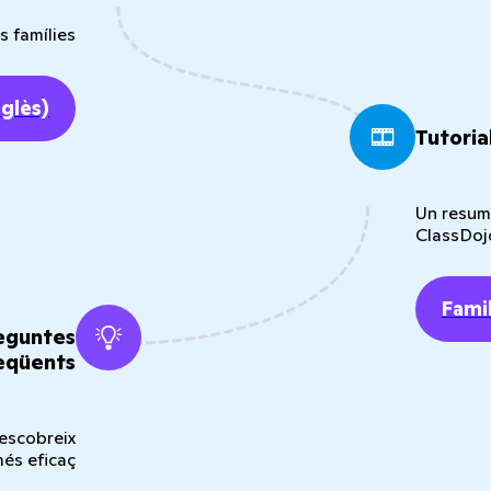
s famílies
nglès)
Tutoria
Un resum 
ClassDoj
Famil
reguntes
eqüents
descobreix
és eficaç