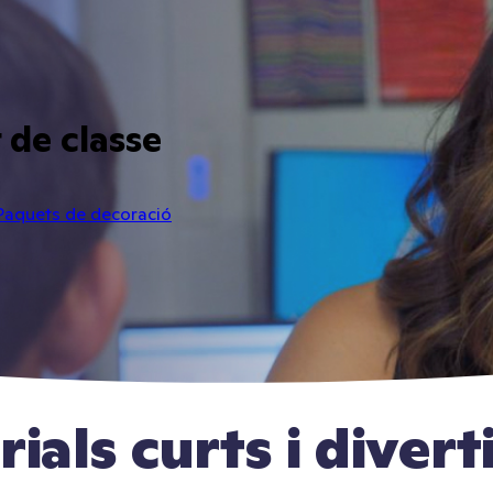
de classe
Paquets de decoració
ials curts i divert