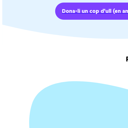
Dona-li un cop d'ull
(en a