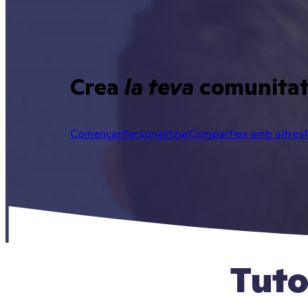
Crea
la teva
comunitat 
Començar
Personalitzar
Comparteix amb altres
Tutor