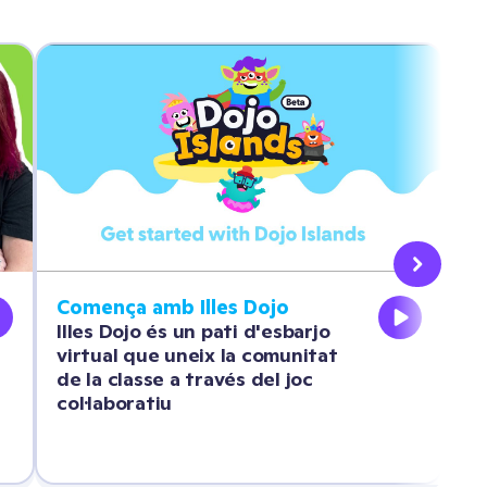
Comença amb Illes Dojo
Pe
Illes Dojo és un pati d'esbarjo 
Pe
virtual que uneix la comunitat 
co
de la classe a través del joc 
ha
col·laboratiu