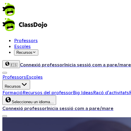
Professors
Escoles
Recursos
Connexió professor
Inicia sessió com a pare/mare
🇪🇸
Professors
Escoles
Recursos
Formació
Recursos del professor
Big Ideas
Racó d'activitats
Seleccioneu un idioma…
Connexió professor
Inicia sessió com a pare/mare