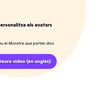
ersonalitza els avatars
eu el Monstre que porten dins
Veure vídeo
(en anglès)