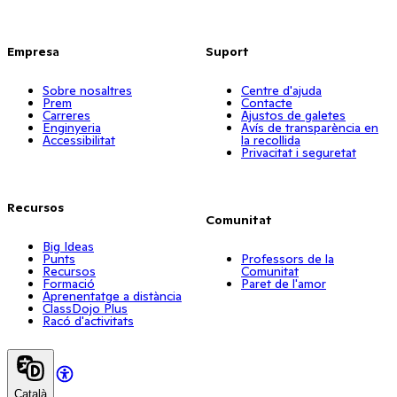
Empresa
Suport
Sobre nosaltres
Centre d'ajuda
Prem
Contacte
Carreres
Ajustos de galetes
Enginyeria
Avís de transparència en
Accessibilitat
la recollida
Privacitat i seguretat
Recursos
Comunitat
Big Ideas
Punts
Professors de la
Recursos
Comunitat
Formació
Paret de l'amor
Aprenentatge a distància
ClassDojo Plus
Racó d'activitats
Català