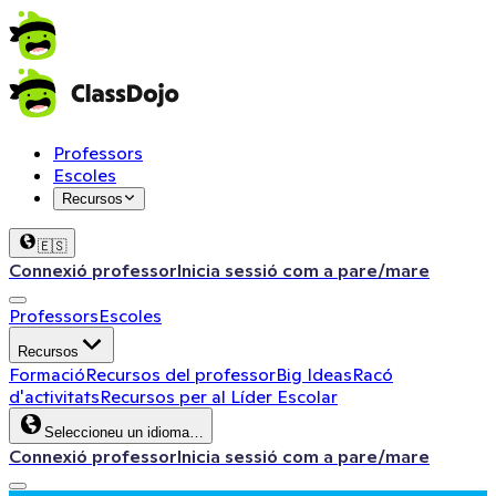
Professors
Escoles
Recursos
🇪🇸
Connexió professor
Inicia sessió com a pare/mare
Professors
Escoles
Recursos
Formació
Recursos del professor
Big Ideas
Racó
d'activitats
Recursos per al Líder Escolar
Seleccioneu un idioma…
Connexió professor
Inicia sessió com a pare/mare