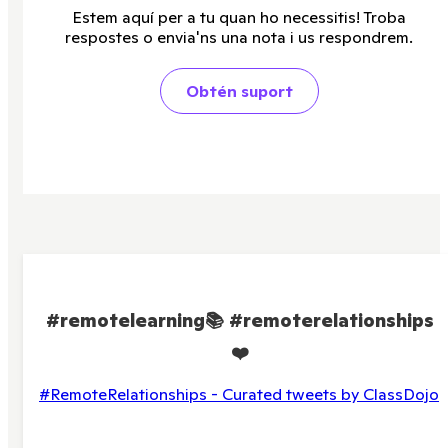
Estem aquí per a tu quan ho necessitis! Troba
respostes o envia'ns una nota i us respondrem.
Obtén suport
#remotelearning
📚
#remoterelationships
❤️
#RemoteRelationships - Curated tweets by ClassDojo