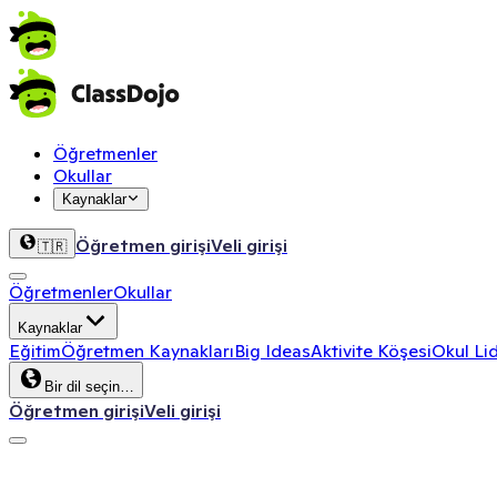
Öğretmenler
Okullar
Kaynaklar
Öğretmen girişi
Veli girişi
🇹🇷
Öğretmenler
Okullar
Kaynaklar
Eğitim
Öğretmen Kaynakları
Big Ideas
Aktivite Köşesi
Okul Lid
Bir dil seçin…
Öğretmen girişi
Veli girişi