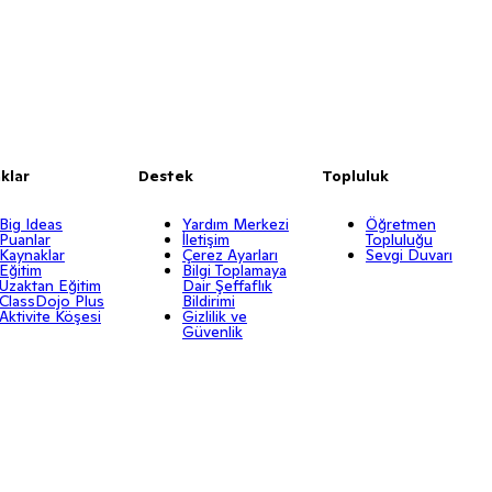
klar
Destek
Topluluk
Big Ideas
Yardım Merkezi
Öğretmen
Puanlar
İletişim
Topluluğu
Kaynaklar
Çerez Ayarları
Sevgi Duvarı
Eğitim
Bilgi Toplamaya
Uzaktan Eğitim
Dair Şeffaflık
ClassDojo Plus
Bildirimi
Aktivite Köşesi
Gizlilik ve
Güvenlik