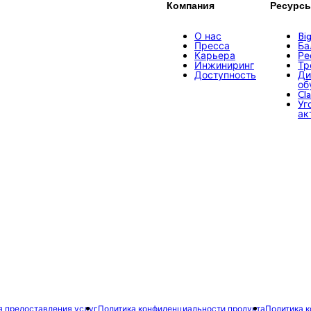
Компания
Ресурс
О нас
Bi
Пресса
Ба
Карьера
Ре
Инжиниринг
Тр
Доступность
Ди
об
Cl
Уг
ак
я предоставления услуг
Политика конфиденциальности продукта
Политика 