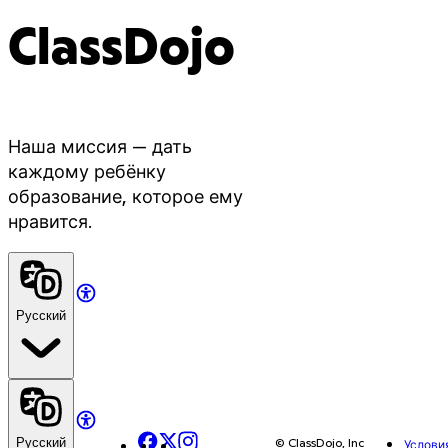
ClassDojo
Наша миссия — дать
каждому ребёнку
образование, которое ему
нравится.
Русский
Facebook
X
Instagram
© ClassDojo, Inc
Русский
Услови