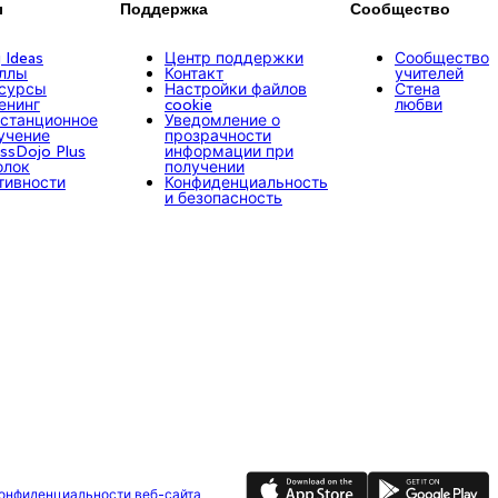
ы
Поддержка
Сообщество
g Ideas
Центр поддержки
Сообщество
ллы
Контакт
учителей
сурсы
Настройки файлов
Стена
енинг
cookie
любви
станционное
Уведомление о
учение
прозрачности
assDojo Plus
информации при
олок
получении
тивности
Конфиденциальность
и безопасность
App Store
Google Play
конфиденциальности веб-сайта