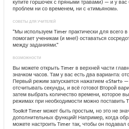
купите горшочек с пряными травами) — и у вас
проблем ни со временем, ни с «тимьяном».
СОВЕТЫ ДЛЯ УЧИТЕЛЕЙ
"Мы используем Timer практически для всего в
помогает ученикам (и мне!) оставаться сосред
между заданиями."
ВОЗМОЖНОСТИ
Вы можете открыть Timer в верхней части главн
значком часов. Там у вас есть два варианта: от
Первый режим запускается нажатием «Start» — 
отсчитывать секунды, и всё готово! Второй ва
затем выбрать количество времени, которое вы 
режимах при необходимости можно поставить Ti
Toolkit Timer может быть простым, но это не зна
дополнительных функций! Например, когда обр
можете настроить Timer так, чтобы он подавал 