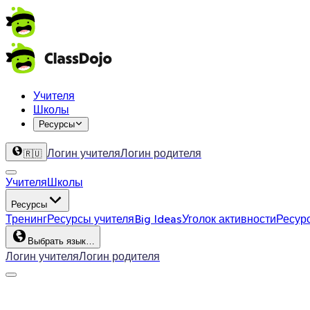
Учителя
Школы
Ресурсы
Логин учителя
Логин родителя
🇷🇺
Учителя
Школы
Ресурсы
Тренинг
Ресурсы учителя
Big Ideas
Уголок активности
Ресур
Выбрать язык…
Логин учителя
Логин родителя