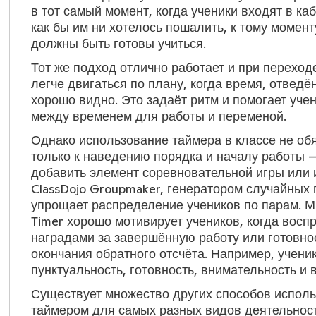
в тот самый момент, когда ученики входят в каб
как бы им ни хотелось пошалить, к тому моменту
должны быть готовы учиться.
Тот же подход отлично работает и при переход
легче двигаться по плану, когда время, отведё
хорошо видно. Это задаёт ритм и помогает уч
между временем для работы и переменой.
Однако использование таймера в классе не об
только к наведению порядка и началу работы —
добавить элемент соревновательной игры или 
ClassDojo Groupmaker, генератором случайных 
упрощает распределение учеников по парам. Мн
Timer хорошо мотивирует учеников, когда воспр
наградами за завершённую работу или готовно
окончания обратного отсчёта. Например, учени
пунктуальность, готовность, внимательность и
Существует множество других способов испол
таймером для самых разных видов деятельност