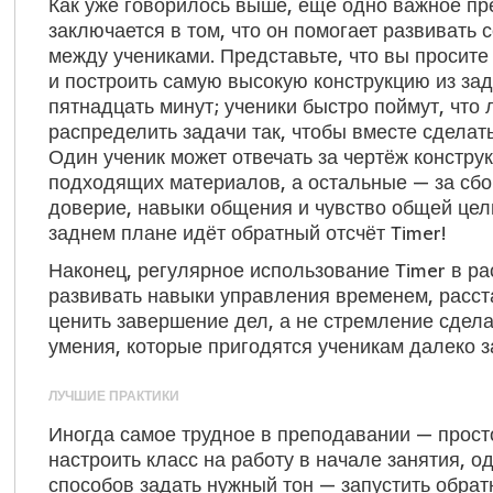
Как уже говорилось выше, ещё одно важное пр
заключается в том, что он помогает развивать
между учениками. Представьте, что вы просите
и построить самую высокую конструкцию из за
пятнадцать минут; ученики быстро поймут, что
распределить задачи так, чтобы вместе сделать
Один ученик может отвечать за чертёж конструк
подходящих материалов, а остальные — за сбор
доверие, навыки общения и чувство общей цели
заднем плане идёт обратный отсчёт Timer!
Наконец, регулярное использование Timer в ра
развивать навыки управления временем, расст
ценить завершение дел, а не стремление сдел
умения, которые пригодятся ученикам далеко з
ЛУЧШИЕ ПРАКТИКИ
Иногда самое трудное в преподавании — просто
настроить класс на работу в начале занятия, 
способов задать нужный тон — запустить обрат