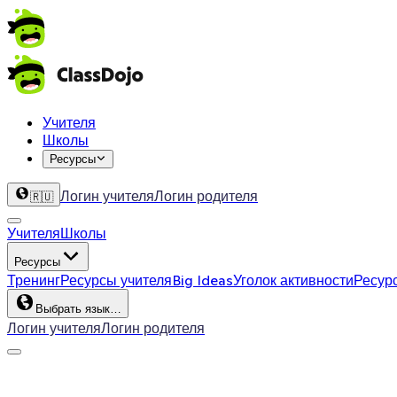
Учителя
Школы
Ресурсы
Логин учителя
Логин родителя
🇷🇺
Учителя
Школы
Ресурсы
Тренинг
Ресурсы учителя
Big Ideas
Уголок активности
Ресур
Выбрать язык…
Логин учителя
Логин родителя