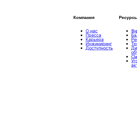
Компания
Ресурс
О нас
Bi
Пресса
Ба
Карьера
Ре
Инжиниринг
Тр
Доступность
Ди
об
Cl
Уг
ак