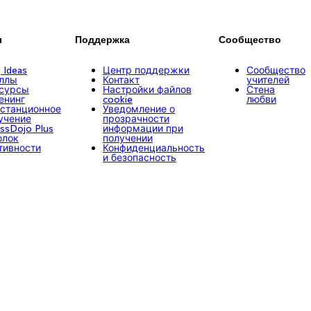
ы
Поддержка
Сообщество
g Ideas
Центр поддержки
Сообщество
ллы
Контакт
учителей
сурсы
Настройки файлов
Стена
енинг
cookie
любви
станционное
Уведомление о
учение
прозрачности
assDojo Plus
информации при
олок
получении
тивности
Конфиденциальность
и безопасность