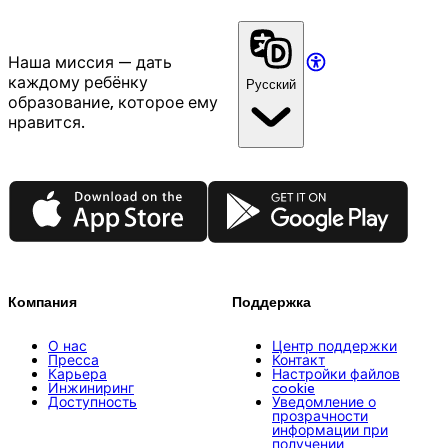
Наша миссия — дать
каждому ребёнку
Русский
образование, которое ему
нравится.
App Store
Google Play
Компания
Поддержка
О нас
Центр поддержки
Пресса
Контакт
Карьера
Настройки файлов
Инжиниринг
cookie
Доступность
Уведомление о
прозрачности
информации при
получении