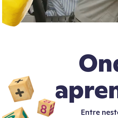
Ond
apre
Entre nest