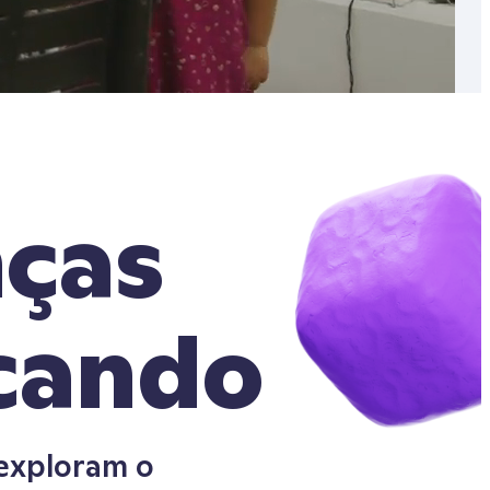
nças
cando
 exploram o