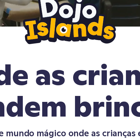
e as cria
ndem brin
e mundo mágico onde as crianças