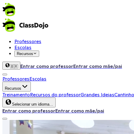
Professores
Escolas
Recursos
Entrar como professor
Entrar como mãe/pai
🇧🇷
Professores
Escolas
Recursos
Treinamento
Recursos do professor
Grandes Ideias
Cantinho
Selecionar um idioma…
Entrar como professor
Entrar como mãe/pai