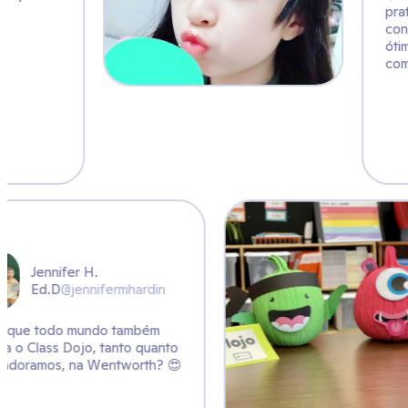
ermhardin
o também
anto quanto
ntworth? 😍