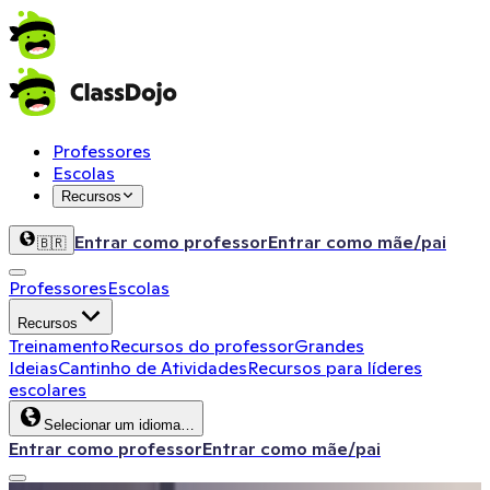
Professores
Escolas
Recursos
Entrar como professor
Entrar como mãe/pai
🇧🇷
Professores
Escolas
Recursos
Treinamento
Recursos do professor
Grandes
Ideias
Cantinho de Atividades
Recursos para líderes
escolares
Selecionar um idioma…
Entrar como professor
Entrar como mãe/pai