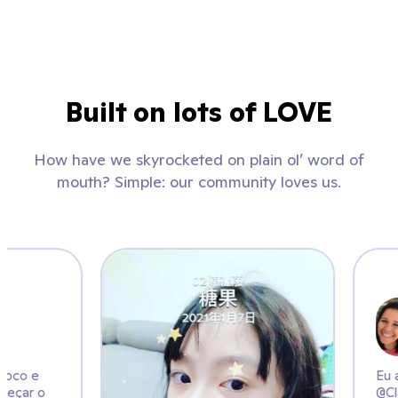
Built on lots of LOVE
How have we skyrocketed on plain ol’ word of
mouth? Simple: our community loves us.
k
a praticar foco e
eira de começar o