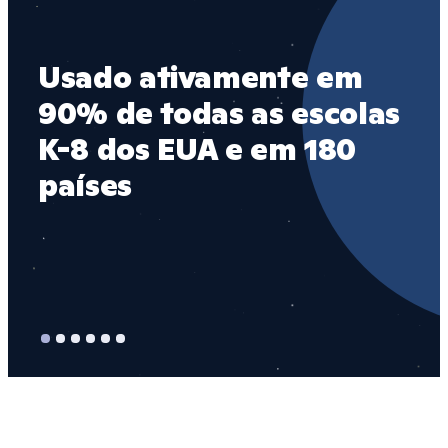
Usado ativamente em 
1 
90% de todas as escolas 
EU
K-8 dos EUA e em 180 
de
países
Cl