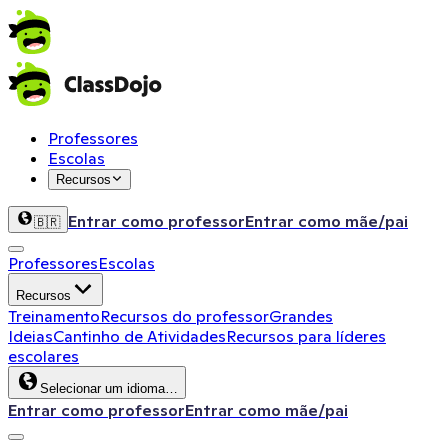
Professores
Escolas
Recursos
Entrar como professor
Entrar como mãe/pai
🇧🇷
Professores
Escolas
Recursos
Treinamento
Recursos do professor
Grandes
Ideias
Cantinho de Atividades
Recursos para líderes
escolares
Selecionar um idioma…
Entrar como professor
Entrar como mãe/pai