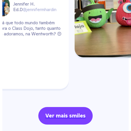
mhardin
também
to quanto
worth? 😍
Ver mais smiles