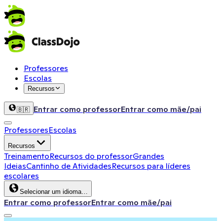
Professores
Escolas
Recursos
Entrar como professor
Entrar como mãe/pai
🇧🇷
Professores
Escolas
Recursos
Treinamento
Recursos do professor
Grandes
Ideias
Cantinho de Atividades
Recursos para líderes
escolares
Selecionar um idioma…
Entrar como professor
Entrar como mãe/pai