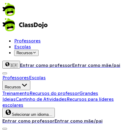
Professores
Escolas
Recursos
Entrar como professor
Entrar como mãe/pai
🇧🇷
Professores
Escolas
Recursos
Treinamento
Recursos do professor
Grandes
Ideias
Cantinho de Atividades
Recursos para líderes
escolares
Selecionar um idioma…
Entrar como professor
Entrar como mãe/pai