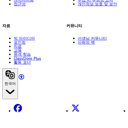
엔지니어링
수집 시 투명성 고지
접근성
개인정보 보호 및 보안
자료
커뮤니티
빅 아이디어
선생님 커뮤니티
포인트
사랑의 벽
자료
교육
원격 학습
ClassDojo Plus
활동 코너
한국어
Facebook
X