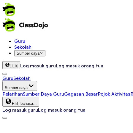
Guru
Sekolah
Sumber daya
Log masuk guru
Log masuk orang tua
🇮🇩
Guru
Sekolah
Sumber daya
Pelatihan
Sumber Daya Guru
Gagasan Besar
Pojok Aktivitas
R
Pilih bahasa…
Log masuk guru
Log masuk orang tua