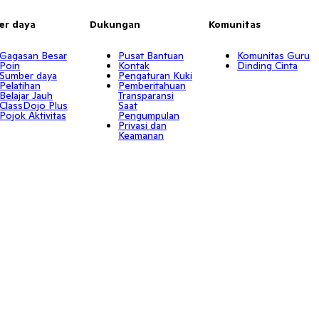
er daya
Dukungan
Komunitas
Gagasan Besar
Pusat Bantuan
Komunitas Guru
Poin
Kontak
Dinding Cinta
Sumber daya
Pengaturan Kuki
Pelatihan
Pemberitahuan
Belajar Jauh
Transparansi
ClassDojo Plus
Saat
Pojok Aktivitas
Pengumpulan
Privasi dan
Keamanan