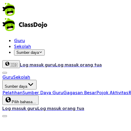
Guru
Sekolah
Sumber daya
Log masuk guru
Log masuk orang tua
🇮🇩
Guru
Sekolah
Sumber daya
Pelatihan
Sumber Daya Guru
Gagasan Besar
Pojok Aktivitas
R
Pilih bahasa…
Log masuk guru
Log masuk orang tua