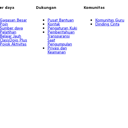
er daya
Dukungan
Komunitas
Gagasan Besar
Pusat Bantuan
Komunitas Guru
Poin
Kontak
Dinding Cinta
Sumber daya
Pengaturan Kuki
Pelatihan
Pemberitahuan
Belajar Jauh
Transparansi
ClassDojo Plus
Saat
Pojok Aktivitas
Pengumpulan
Privasi dan
Keamanan