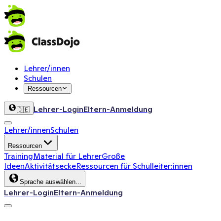
Lehrer/innen
Schulen
Ressourcen
Lehrer-Login
Eltern-Anmeldung
🇩🇪
Lehrer/innen
Schulen
Ressourcen
Training
Material für Lehrer
Große
Ideen
Aktivitätsecke
Ressourcen für Schulleiter:innen
Sprache auswählen...
Lehrer-Login
Eltern-Anmeldung