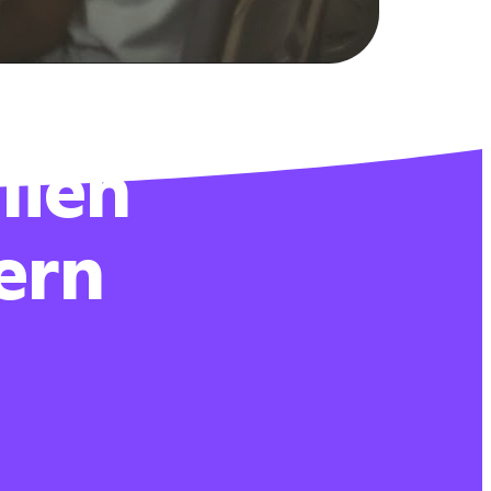
lien
ern