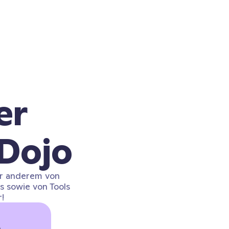
er
sDojo
er anderem von
 sowie von Tools
!
m