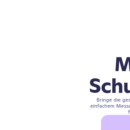
M
Schu
Bringe die ge
einfachem Messa