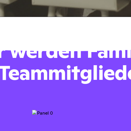
r werden Fami
 Teammitglied