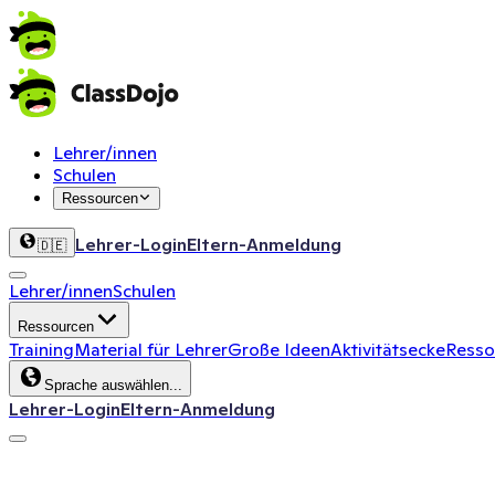
Lehrer/innen
Schulen
Ressourcen
Lehrer-Login
Eltern-Anmeldung
🇩🇪
Lehrer/innen
Schulen
Ressourcen
Training
Material für Lehrer
Große Ideen
Aktivitätsecke
Ressou
Sprache auswählen...
Lehrer-Login
Eltern-Anmeldung