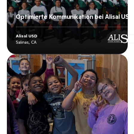
Optimierte Kommunikation bei Alisal USD
Alisal USD
Salinas, CA
Explore
Alisal USD
's story