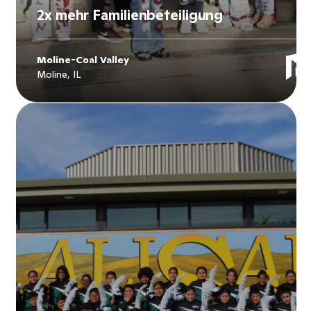
2x mehr Familienbeteiligung
Moline-Coal Valley
Moline, IL
Explore
Moline-Coal Valley
's story