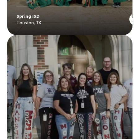
Spring ISD
Houston, TX
Explore
Spring ISD
's story