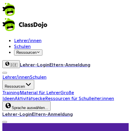
Lehrer/innen
Schulen
Ressourcen
Lehrer-Login
Eltern-Anmeldung
🇩🇪
Lehrer/innen
Schulen
Ressourcen
Training
Material für Lehrer
Große
Ideen
Aktivitätsecke
Ressourcen für Schulleiter:innen
Sprache auswählen...
Lehrer-Login
Eltern-Anmeldung