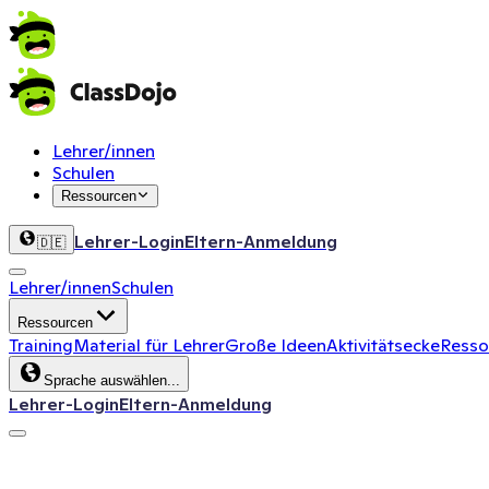
Lehrer/innen
Schulen
Ressourcen
Lehrer-Login
Eltern-Anmeldung
🇩🇪
Lehrer/innen
Schulen
Ressourcen
Training
Material für Lehrer
Große Ideen
Aktivitätsecke
Ressou
Sprache auswählen...
Lehrer-Login
Eltern-Anmeldung