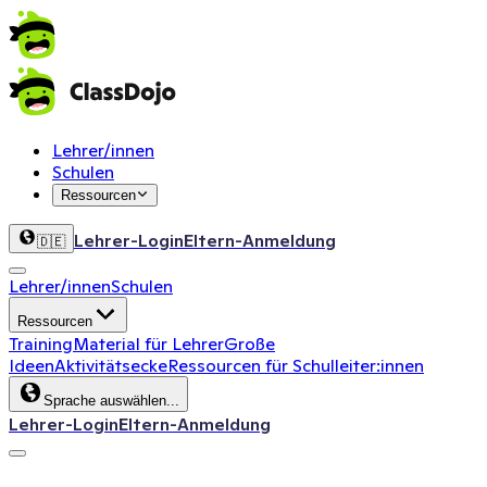
Lehrer/innen
Schulen
Ressourcen
Lehrer-Login
Eltern-Anmeldung
🇩🇪
Lehrer/innen
Schulen
Ressourcen
Training
Material für Lehrer
Große
Ideen
Aktivitätsecke
Ressourcen für Schulleiter:innen
Sprache auswählen...
Lehrer-Login
Eltern-Anmeldung